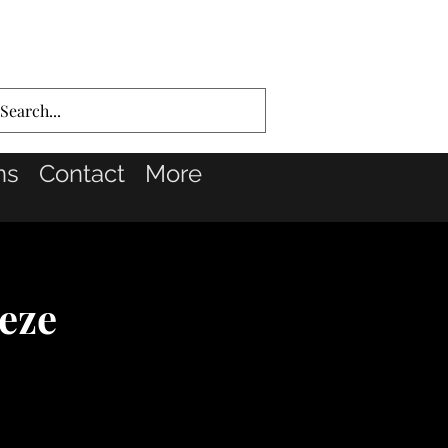
ns
Contact
More
eze