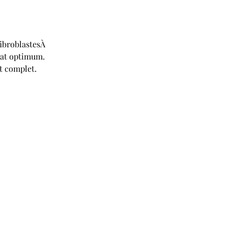
fibroblastesÀ 
tat optimum. 
t complet.