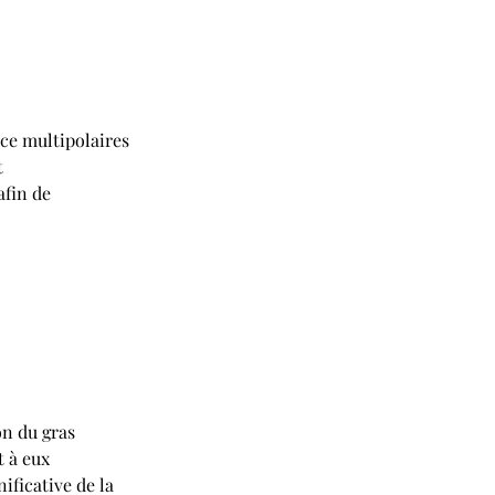
e multipolaires 
 
afin de 
on du gras 
 à eux 
ficative de la 