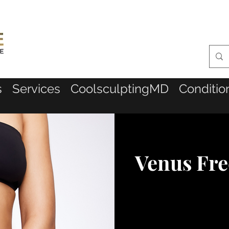
s
Services
CoolsculptingMD
Conditio
Venus Fre