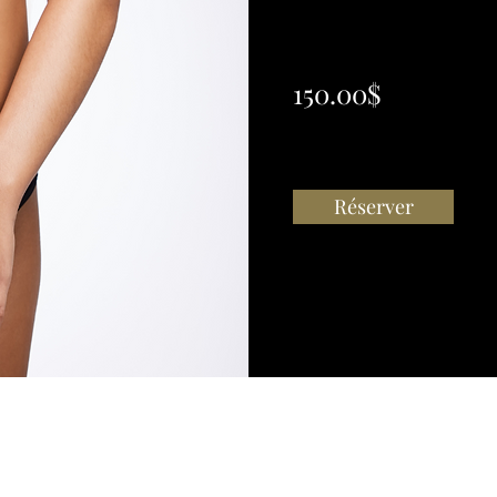
150.00$
Réserver