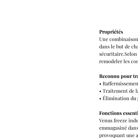
Propriétés
Une combinaison 
dans le but de cha
sécuritaire.Selon 
remodeler les cont
Reconnu pour tra
• Raffermissemen
• Traitement de la
• Élimination du 
Fonctions essenti
Venus freeze indu
emmagasiné dans 
provoquant une am