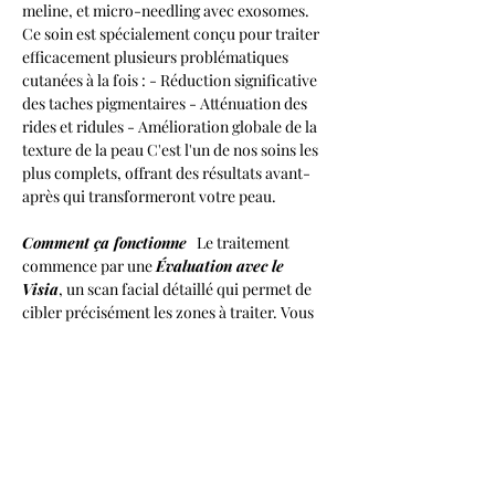
meline, et micro-needling avec exosomes. 
Ce soin est spécialement conçu pour traiter 
efficacement plusieurs problématiques 
cutanées à la fois : - Réduction significative 
des taches pigmentaires - Atténuation des 
rides et ridules - Amélioration globale de la 
texture de la peau C'est l'un de nos soins les 
plus complets, offrant des résultats avant-
après qui transformeront votre peau. 
Comment ça fonctionne
   Le traitement 
commence par une 
Évaluation avec le 
Visia
, un scan facial détaillé qui permet de 
cibler précisément les zones à traiter. Vous 
bénéficierez ensuite d’un suivi personnalisé 
tout au long des 16 semaines de traitement. 
Au terme de cette période, une 
photo finale 
et un second scan Visia
 seront réalisés pour 
observer l'évolution et les résultats obtenus. 
Si vous avez plusieurs préoccupations 
cutanées, ce traitement est idéal pour les 