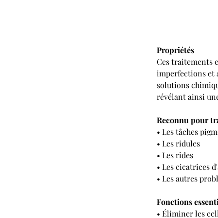
Propriétés
Ces traitements es
imperfections et 
solutions chimiqu
révélant ainsi une
Reconnu pour tra
• Les tâches pigm
• Les ridules
• Les rides
• Les cicatrices d
• Les autres pro
Fonctions essenti
• Éliminer les ce