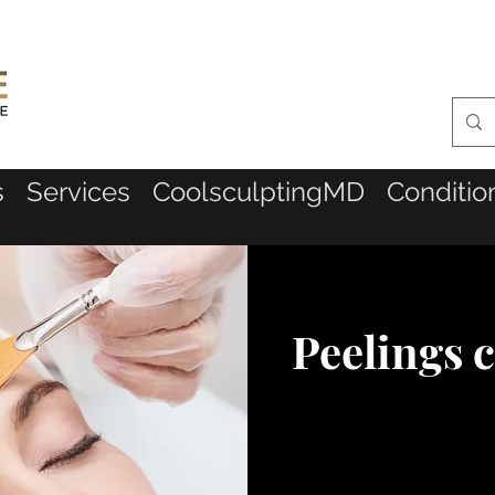
s
Services
CoolsculptingMD
Conditio
Peelings 