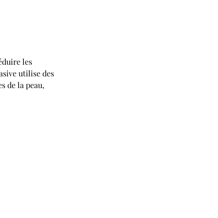
duire les 
sive utilise des 
s de la peau, 