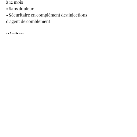
à 12 mois
• Sans douleur
• Sécuritaire en complément des injections 
d'agent de comblement
Résultats
• Des lèvres plus volumineuses
Contre-indication
Aucune
Précédent
Suivant
Centre Médico-Esthétique
Dermalounge
Mentions légales