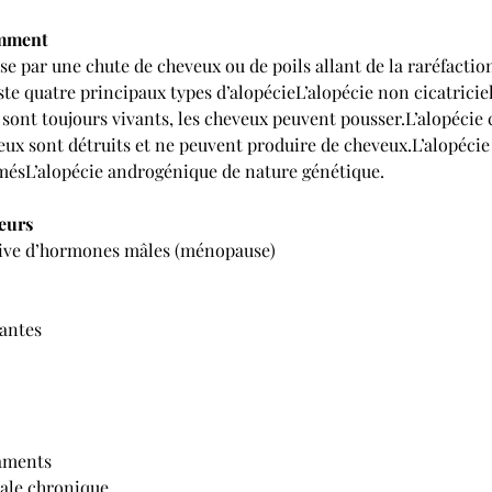
omment
ise par une chute de cheveux ou de poils allant de la raréfactio
xiste quatre principaux types d’alopécieL’alopécie non cicatriciell
x sont toujours vivants, les cheveux peuvent pousser.L’alopécie ci
ileux sont détruits et ne peuvent produire de cheveux.L’alopécie 
mésL’alopécie androgénique de nature génétique.
eurs
sive d’hormones mâles (ménopause)
tantes
aments
nale chronique