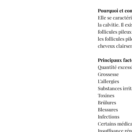
Pourquoi et c
Elle se caractér
la calvitie. Il e
follicules pileu
les follicules p
cheveux clairse
Principaux fact
Quantité exces
Grossesse
L’allergies
Substances irri
Toxines
Brûlures
Blessures
Infections
Certains médic
Insuffisance ré