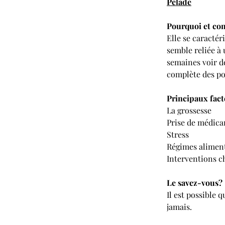
Pelade
Pourquoi et c
Elle se caractér
semble reliée à
semaines voir de
complète des po
Principaux fact
La grossesse
Prise de médic
Stress
Régimes alimen
Interventions c
Le savez-vous?
Il est possible 
jamais.