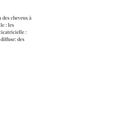
n des cheveux à 
e : les 
catricielle : 
diffuse: des 