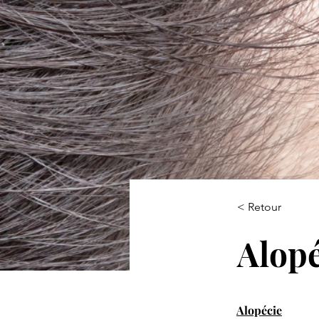
< Retour
Alopé
Alopécie