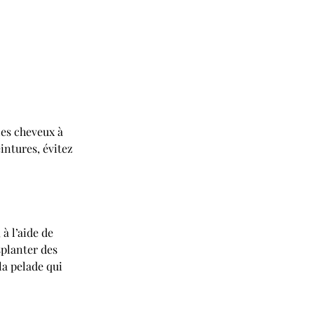
les cheveux à 
intures, évitez 
à l’aide de 
splanter des 
la pelade qui 