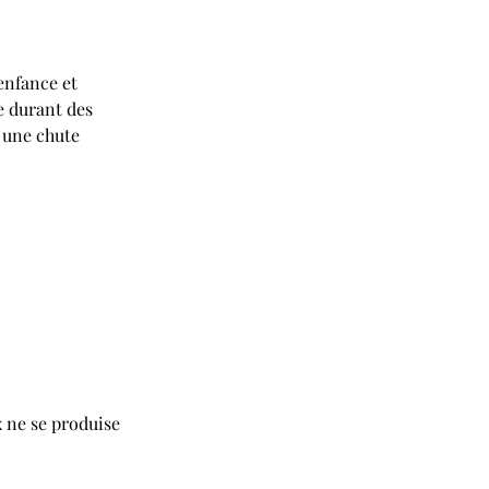
enfance et 
e durant des 
 une chute 
 ne se produise 