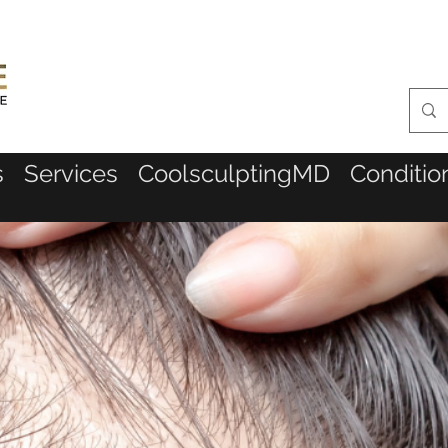
s
Services
CoolsculptingMD
Conditio