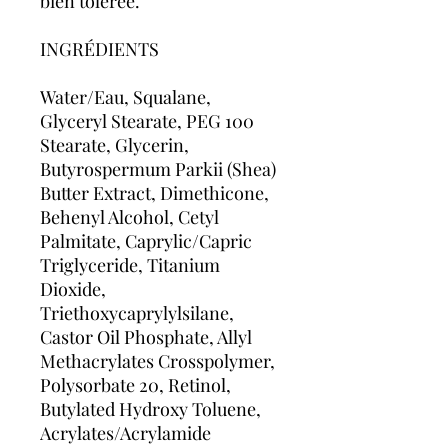
bien tolérée.
INGRÉDIENTS
Water/Eau, Squalane,
Glyceryl Stearate, PEG 100
Stearate, Glycerin,
Butyrospermum Parkii (Shea)
Butter Extract, Dimethicone,
Behenyl Alcohol, Cetyl
Palmitate, Caprylic/Capric
Triglyceride, Titanium
Dioxide,
Triethoxycaprylylsilane,
Castor Oil Phosphate, Allyl
Methacrylates Crosspolymer,
Polysorbate 20, Retinol,
Butylated Hydroxy Toluene,
Acrylates/Acrylamide