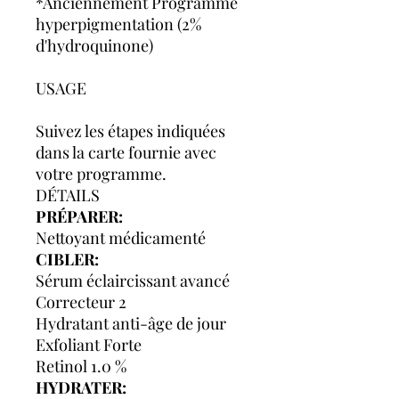
*Anciennement Programme
hyperpigmentation (2%
d'hydroquinone)
USAGE
Suivez les étapes indiquées
dans la carte fournie avec
votre programme.
DÉTAILS
PRÉPARER:
Nettoyant médicamenté
CIBLER:
Sérum éclaircissant avancé
Correcteur 2
Hydratant anti-âge de jour
Exfoliant Forte
Retinol 1.0 %
HYDRATER: