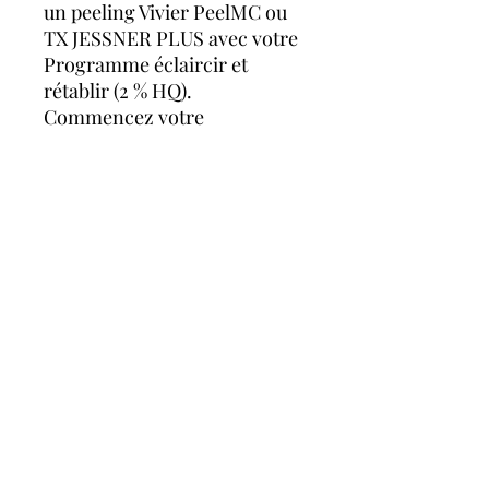
un peeling Vivier PeelMC ou
TX JESSNER PLUS avec votre
Programme éclaircir et
rétablir (2 % HQ).
Commencez votre
programme suivant votre
premier peeling effectué en
clinique, recevez votre
deuxième peeling après 8
semaines et complétez votre
programme après 12
semaines.
Q:
Pourquoi ce programme
ne comprend-il pas de crème
hydratante ?
R:
L'objectif principal de ce
programme est d'augmenter
le taux de renouvellement
cellulaire et d'exfoliation afin