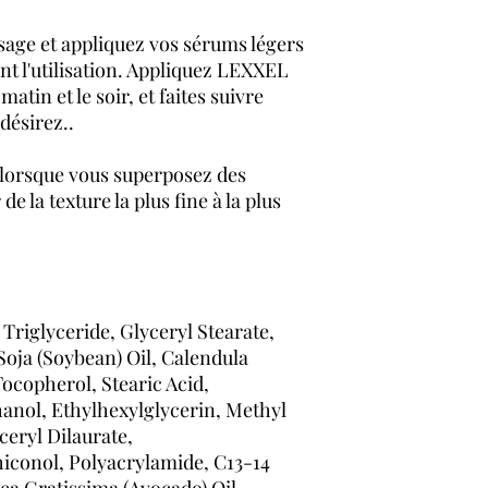
isage et appliquez vos sérums légers
ant l'utilisation. Appliquez LEXXEL
matin et le soir, et faites suivre
 désirez..
 lorsque vous superposez des
de la texture la plus fine à la plus
Triglyceride, Glyceryl Stearate,
oja (Soybean) Oil, Calendula
Tocopherol, Stearic Acid,
anol, Ethylhexylglycerin, Methyl
ceryl Dilaurate,
iconol, Polyacrylamide, C13-14
sea Gratissima (Avocado) Oil,