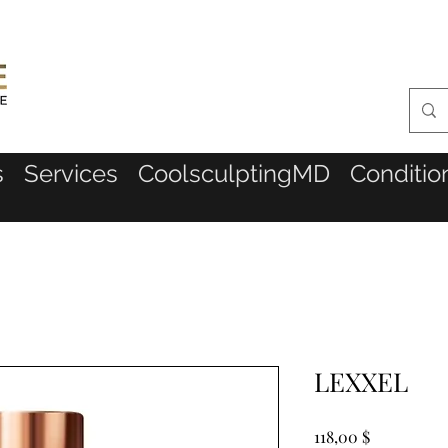
s
Services
CoolsculptingMD
Conditio
LEXXEL
Prix
118,00 $