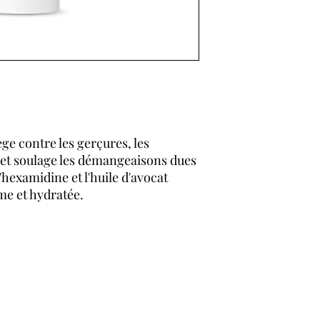
ge contre les gerçures, les
s et soulage les démangeaisons dues
'hexamidine et l'huile d'avocat
lme et hydratée.