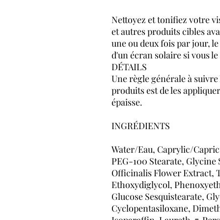
Nettoyez et tonifiez votre v
et autres produits cibles av
une ou deux fois par jour, le 
d'un écran solaire si vous le
DÉTAILS
Une règle générale à suivre
produits est de les appliquer 
épaisse.
INGRÉDIENTS
Water/Eau, Caprylic/Capric 
PEG-100 Stearate, Glycine S
Officinalis Flower Extract, 
Ethoxydiglycol, Phenoxyeth
Glucose Sesquistearate, Gly
Cyclopentasiloxane, Dimeth
Isoparaffin, Laureth-7, Per