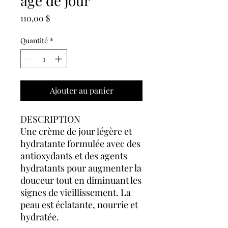
âge de jour
Prix
110,00 $
Quantité
*
Ajouter au panier
DESCRIPTION
Une crème de jour légère et
hydratante formulée avec des
antioxydants et des agents
hydratants pour augmenter la
douceur tout en diminuant les
signes de vieillissement. La
peau est éclatante, nourrie et
hydratée.