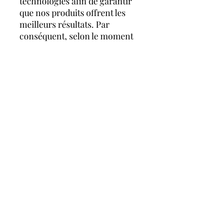
technologies afin de garantir
que nos produits offrent les
meilleurs résultats. Par
conséquent, selon le moment
et le lieu de votre achat, cette
liste d'ingrédients peut
différer légèrement du
produit que vous avez acheté.
Référez-vous toujours à
l'emballage extérieur de votre
produit pour obtenir les
informations sur les
ingrédients spécifiques à
votre produit.
FAQ
Q:
Où devrais-je appliquer ce
produit ?