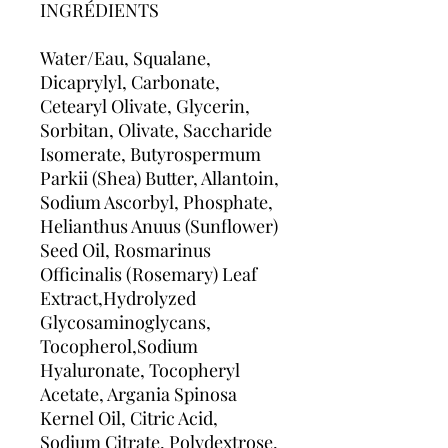
INGRÉDIENTS
Water/Eau, Squalane,
Dicaprylyl, Carbonate,
Cetearyl Olivate, Glycerin,
Sorbitan, Olivate, Saccharide
Isomerate, Butyrospermum
Parkii (Shea) Butter, Allantoin,
Sodium Ascorbyl, Phosphate,
Helianthus Anuus (Sunflower)
Seed Oil, Rosmarinus
Officinalis (Rosemary) Leaf
Extract,Hydrolyzed
Glycosaminoglycans,
Tocopherol,Sodium
Hyaluronate, Tocopheryl
Acetate, Argania Spinosa
Kernel Oil, Citric Acid,
Sodium Citrate, Polydextrose,