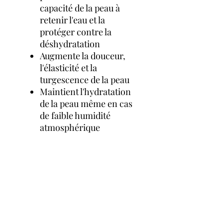
capacité de la peau à
retenir l'eau et la
protéger contre la
déshydratation
Augmente la douceur,
l'élasticité et la
turgescence de la peau
Maintient l'hydratation
de la peau même en cas
de faible humidité
atmosphérique
INDICATIONS CUTANÉES
Types de peau :
Normale, Sèche, Mixte,
Grasse, Sensible
Indications :
Traitement suivant
relissement, peeling