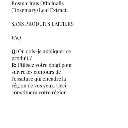
Rosmarinus Officinalis
(Rosemary) Leaf Extract.
SANS PRODUITS LAITIERS
FAQ
Q:
Où dois-je appliquer ce
produit ?
R:
Utilisez votre doigt pour
suivre les contours de
l'ossature qui encadre la
région de vos yeux. Ceci
constituera votre région
d'application. Appliquez une
quantité de la grosseur d'un
pois sur le dessus de votre
main. Vous utiliserez cette
main comme palette.