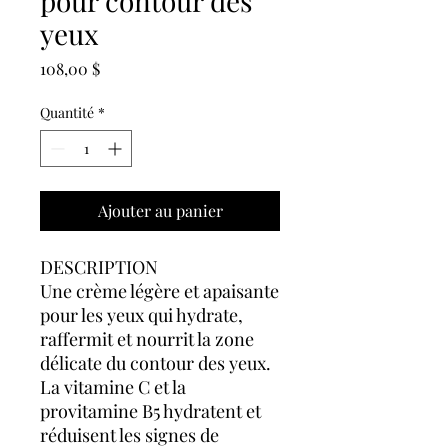
pour contour des
yeux
Prix
108,00 $
Quantité
*
Ajouter au panier
DESCRIPTION
Une crème légère et apaisante
pour les yeux qui hydrate,
raffermit et nourrit la zone
délicate du contour des yeux.
La vitamine C et la
provitamine B5 hydratent et
réduisent les signes de