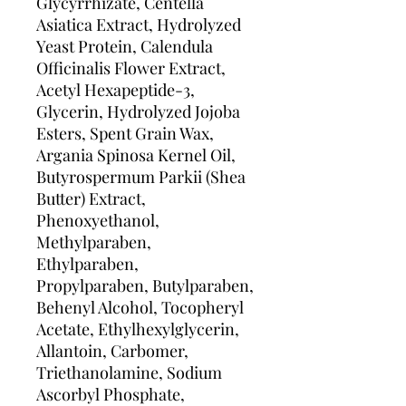
Glycyrrhizate, Centella
Asiatica Extract, Hydrolyzed
Yeast Protein, Calendula
Officinalis Flower Extract,
Acetyl Hexapeptide-3,
Glycerin, Hydrolyzed Jojoba
Esters, Spent Grain Wax,
Argania Spinosa Kernel Oil,
Butyrospermum Parkii (Shea
Butter) Extract,
Phenoxyethanol,
Methylparaben,
Ethylparaben,
Propylparaben, Butylparaben,
Behenyl Alcohol, Tocopheryl
Acetate, Ethylhexylglycerin,
Allantoin, Carbomer,
Triethanolamine, Sodium
Ascorbyl Phosphate,