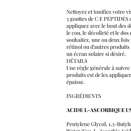
Nettoyez et tonifiez votre vi
3 gouttes de C E PEPTIDES 
appliquez avec le bout des d
le cou, le décolleté et le d
souhaitez, une ou deux fois 
rétinol ou d'autres produits
un écran solaire si désiré.
DÉTAILS
Une règle générale à suivre
produits est de les appliquer 
épaisse.
INGRÉDIENTS
ACIDE L-ASCORBIQUE USP
Pentylene Glycol, 1,3-Butyl
Water/Eau, L-Ascorbic Acid