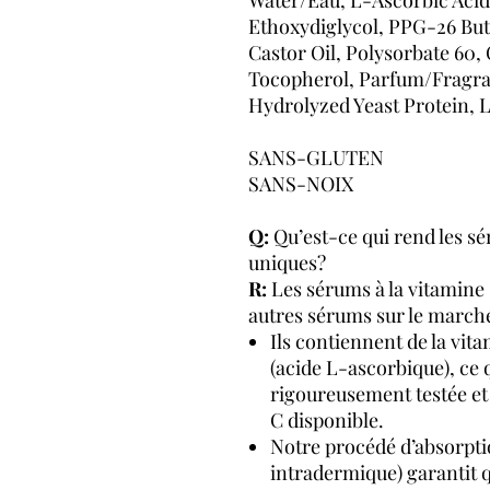
Ethoxydiglycol, PPG-26 Bu
Castor Oil, Polysorbate 60, 
Tocopherol, Parfum/Fragra
Hydrolyzed Yeast Protein, 
SANS-GLUTEN
SANS-NOIX
Q:
Qu’est-ce qui rend les sé
uniques?
R:
Les sérums à la vitamine 
autres sérums sur le marché
Ils contiennent de la vi
(acide L-ascorbique), ce qu
rigoureusement testée et 
C disponible.
Notre procédé d’absorpti
intradermique) garantit q