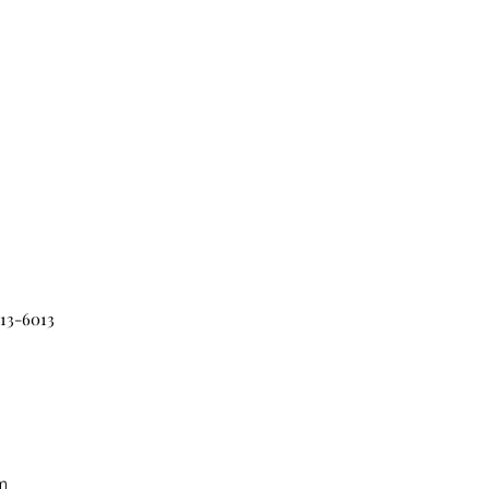
313-6013
m