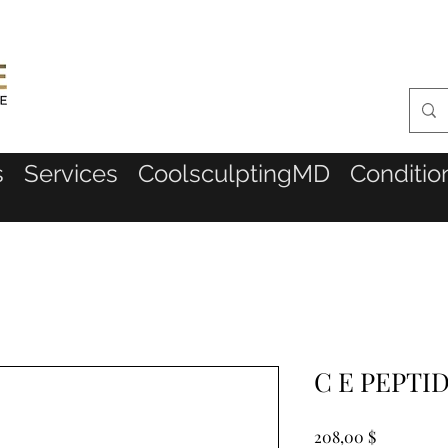
s
Services
CoolsculptingMD
Conditio
C E PEPTI
Prix
208,00 $