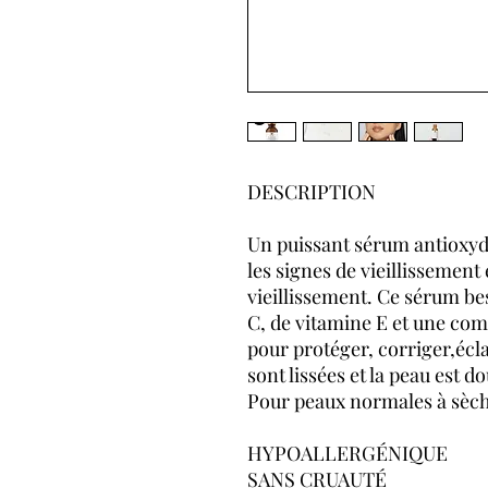
DESCRIPTION
Un puissant sérum antioxyd
les signes de vieillissement 
vieillissement. Ce sérum be
C, de vitamine E et une com
pour protéger, corriger,écla
sont lissées et la peau est d
Pour peaux normales à sèch
HYPOALLERGÉNIQUE
SANS CRUAUTÉ