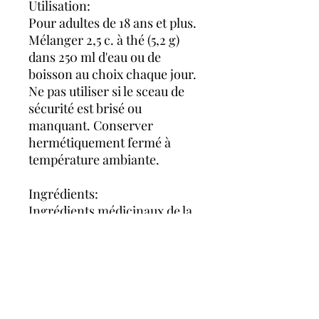
Utilisation:
Pour adultes de 18 ans et plus.
Mélanger 2,5 c. à thé (5,2 g)
dans 250 ml d'eau ou de
boisson au choix chaque jour.
Ne pas utiliser si le sceau de
sécurité est brisé ou
manquant. Conserver
hermétiquement fermé à
température ambiante.
Ingrédients:
Ingrédients médicinaux de la
fraise : collagène hydrolysé
(peau de poisson [morue,
aiglefin et/ou goberge]),
vitamine C (de l'acérola
biologique), silicium (du
bambou).