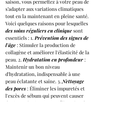
saison, vous permettez à votre peau de 
s’adapter aux variations climatiques 
tout en la maintenant en pleine santé. 
Voici quelques raisons pour lesquelles 
des soins réguliers en clinique
 sont 
essentiels : 1. 
Prévention des signes de 
l'âge
 : Stimuler la production de 
collagène et améliorer l'élasticité de la 
peau. 2. 
Hydratation en profondeur
 : 
Maintenir un bon niveau 
d'hydratation, indispensable à une 
peau éclatante et saine. 3. 
Nettoyage 
des pores
 : Éliminer les impuretés et 
l'excès de sébum qui peuvent causer 
des imperfections. 4. 
Amélioration de 
la texture de la peau
 : Exfolier pour 
une peau plus lisse et plus lumineuse. 
5. 
Protection contre les agressions 
extérieures
 : Créer une barrière 